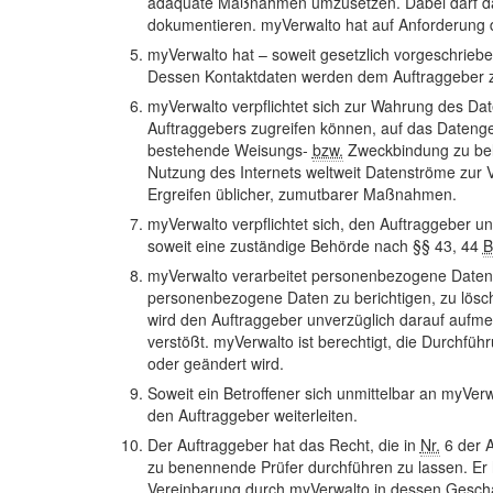
adäquate Maßnahmen umzusetzen. Dabei darf das
dokumentieren. myVerwalto hat auf Anforderung
myVerwalto hat – soweit gesetzlich vorgeschriebe
Dessen Kontaktdaten werden dem Auftraggeber z
myVerwalto verpflichtet sich zur Wahrung des D
Auftraggebers zugreifen können, auf das Datenge
bestehende Weisungs-
bzw.
Zweckbindung zu bele
Nutzung des Internets weltweit Datenströme zur
Ergreifen üblicher, zumutbarer Maßnahmen.
myVerwalto verpflichtet sich, den Auftraggeber
soweit eine zuständige Behörde nach §§ 43, 44
myVerwalto verarbeitet personenbezogene Daten
personenbezogene Daten zu berichtigen, zu lösch
wird den Auftraggeber unverzüglich darauf aufm
verstößt. myVerwalto ist berechtigt, die Durchfü
oder geändert wird.
Soweit ein Betroffener sich unmittelbar an myVe
den Auftraggeber weiterleiten.
Der Auftraggeber hat das Recht, die in
Nr.
6 der 
zu benennende Prüfer durchführen zu lassen. Er h
Vereinbarung durch myVerwalto in dessen Geschäf