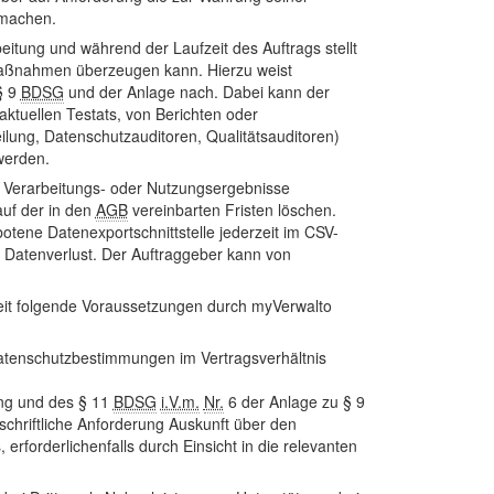
 machen.
itung und während der Laufzeit des Auftrags stellt
 Maßnahmen überzeugen kann. Hierzu weist
§ 9
BDSG
und der Anlage nach. Dabei kann der
ktuellen Testats, von Berichten oder
eilung, Datenschutzauditoren, Qualitätsauditoren)
werden.
n Verarbeitungs- oder Nutzungsergebnisse
uf der in den
AGB
vereinbarten Fristen löschen.
otene Datenexportschnittstelle jederzeit im CSV-
n Datenverlust. Der Auftraggeber kann von
it folgende Voraussetzungen durch myVerwalto
Datenschutzbestimmungen im Vertragsverhältnis
ung und des § 11
BDSG
i.V.m.
Nr.
6 der Anlage zu § 9
hriftliche Anforderung Auskunft über den
rforderlichenfalls durch Einsicht in die relevanten