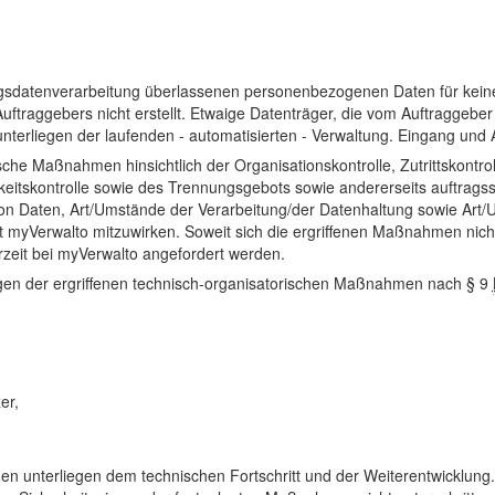
sdatenverarbeitung überlassenen personenbezogenen Daten für keine
ftraggebers nicht erstellt. Etwaige Datenträger, die vom Auftraggeb
terliegen der laufenden - automatisierten - Verwaltung. Eingang und
ische Maßnahmen hinsichtlich der Organisationskontrolle, Zutrittskontrol
arkeitskontrolle sowie des Trennungsgebots sowie andererseits auftrag
 von Daten, Art/Umstände der Verarbeitung/der Datenhaltung sowie Art
at myVerwalto mitzuwirken. Soweit sich die ergriffenen Maßnahmen ni
rzeit bei myVerwalto angefordert werden.
ngen der ergriffenen technisch-organisatorischen Maßnahmen nach § 9
er,
unterliegen dem technischen Fortschritt und der Weiterentwicklung. In