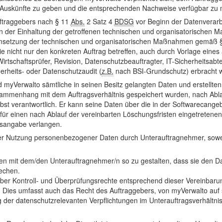
hen Auskünfte zu geben und die entsprechenden Nachweise verfügbar zu
Auftraggebers nach § 11
Abs.
2 Satz 4
BDSG
vor Beginn der Datenverarbe
on der Einhaltung der getroffenen technischen und organisatorischen
Umsetzung der technischen und organisatorischen Maßnahmen gemäß 
icht nur den konkreten Auftrag betreffen, auch durch Vorlage eines a
irtschaftsprüfer, Revision, Datenschutzbeauftragter, IT-Sicherheitsabt
herheits- oder Datenschutzaudit (
z.B.
nach BSI-Grundschutz) erbracht 
 myVerwalto sämtliche in seinen Besitz gelangten Daten und erstellte
sammenhang mit dem Auftragsverhältnis gespeichert wurden, nach Abla
bst verantwortlich. Er kann seine Daten über die in der Softwarecangeb
für einen nach Ablauf der vereinbarten Löschungsfristen eingetretene
sangabe verlangen.
der Nutzung personenbezogener Daten durch Unterauftragnehmer, sowe
gen mit dem/den Unterauftragnehmer/n so zu gestalten, dass sie den 
echen.
ber Kontroll- und Überprüfungsrechte entsprechend dieser Vereinbar
ies umfasst auch das Recht des Auftraggebers, von myVerwalto auf sc
der datenschutzrelevanten Verpflichtungen im Unterauftragsverhältnis, e