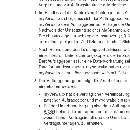
Verpflichtung zur Auftragskontrolle erforderlic
Im Hinblick auf die Kontrollverpflichtungen des 
myVerwalto sicher, dass sich der Auftraggeber v
myVerwalto dem Auftraggeber auf Anfrage die 
Nachweis der Umsetzung solcher Maßnahmen, die n
Berichtsauszügen unabhängiger Instanzen (
z.B.
W
oder einer geeigneten Zertifizierung durch IT-Sic
Nach Beendigung des Leistungsverhältnisses wird
einschließlich Datensicherungskopien, die im Zu
DercAuftraggeber ist für eine Datenvorhaltung sel
Dateiformat downloaden. myVerwalto haftet nicht 
myVerwalto einen Löschungsnachweis mit Datum
Der Auftraggeber genehmigt die Verarbeitung o
eingehalten werden:
myVerwalto hat die vertraglichen Vereinbarun
zwischen Auftraggeber und myVerwalto entspr
Bei der Unterbeauftragung sind dem Auftragge
BDSG
beim Unterauftragnehmer einzuräumen. D
wesentlichen Vertragsinhalt und die Umsetzung 
Vertragsunterlagen, zu erhalten.