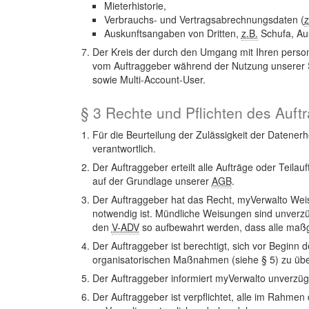
Mieterhistorie,
Verbrauchs- und Vertragsabrechnungsdaten (
z
Auskunftsangaben von Dritten,
z.B.
Schufa, Au
Der Kreis der durch den Umgang mit Ihren pers
vom Auftraggeber während der Nutzung unserer So
sowie Multi-Account-User.
§ 3 Rechte und Pflichten des Auft
Für die Beurteilung der Zulässigkeit der Datenerh
verantwortlich.
Der Auftraggeber erteilt alle Aufträge oder Tei
auf der Grundlage unserer
AGB
.
Der Auftraggeber hat das Recht, myVerwalto Weis
notwendig ist. Mündliche Weisungen sind unverzüg
den
V-ADV
so aufbewahrt werden, dass alle maßg
Der Auftraggeber ist berechtigt, sich vor Beginn
organisatorischen Maßnahmen (siehe § 5) zu über
Der Auftraggeber informiert myVerwalto unverzügl
Der Auftraggeber ist verpflichtet, alle im Rahm