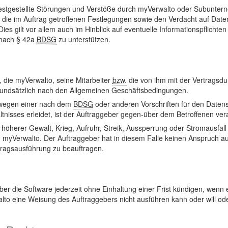
festgestellte Störungen und Verstöße durch myVerwalto oder Subuntern
die im Auftrag getroffenen Festlegungen sowie den Verdacht auf Date
es gilt vor allem auch im Hinblick auf eventuelle Informationspflicht
n nach § 42a
BDSG
zu unterstützen.
 die myVerwalto, seine Mitarbeiter
bzw.
die von ihm mit der Vertragsdu
grundsätzlich nach den Allgemeinen Geschäftsbedingungen.
r wegen einer nach dem
BDSG
oder anderen Vorschriften für den Datens
isses erleidet, ist der Auftraggeber gegen-über dem Betroffenen vera
herer Gewalt, Krieg, Aufruhr, Streik, Aussperrung oder Stromausfall ni
och myVerwalto. Der Auftraggeber hat in diesem Falle keinen Anspruch a
tragsausführung zu beauftragen.
ber die Software jederzeit ohne Einhaltung einer Frist kündigen, wen
lto eine Weisung des Auftraggebers nicht ausführen kann oder will od