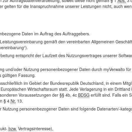
n zur Auftragsdatenverarbeitung, soweit diese nicht gemäß § 1
Abs.
3 
gelten für die Inanspruchnahme unserer Leistungen nicht, auch wenn 
enbezogene Daten im Auftrag des Auftraggebers.
 Leistungsvereinbarung gemäß den vereinbarten Allgemeinen Geschäfts
vereinbarung“).
rbeitung entspricht der Laufzeit des Nutzungsvertrages unserer Soft
ng und/oder Nutzung personenbezogener Daten durch myVerwalto für d
ls gültigen Fassung.
sschließlich im Gebiet der Bundesrepublik Deutschland, in einem Mitg
ropäischen Wirtschaftsraum statt. Jede Verlagerung in ein Drittland
besonderen Voraussetzungen der §§ 4b, 4c
BDSG
erfüllt sind. Falls ei
in § 4
Nr.
13.
r Nutzung personenbezogener Daten sind folgende Datenarten/-katego
dukt-
bzw.
Vertragsinteresse),