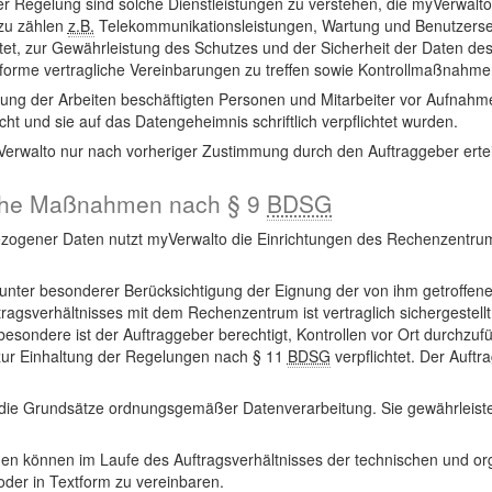
er Regelung sind solche Dienstleistungen zu verstehen, die myVerwalto 
azu zählen
z.B.
Telekommunikationsleistungen, Wartung und Benutzerserv
chtet, zur Gewährleistung des Schutzes und der Sicherheit der Daten d
me vertragliche Vereinbarungen zu treffen sowie Kontrollmaßnahmen
rung der Arbeiten beschäftigten Personen und Mitarbeiter vor Aufnahm
 und sie auf das Datengeheimnis schriftlich verpflichtet wurden.
Verwalto nur nach vorheriger Zustimmung durch den Auftraggeber ertei
sche Maßnahmen nach § 9
BDSG
zogener Daten nutzt myVerwalto die Einrichtungen des Rechenzentr
unter besonderer Berücksichtigung der Eignung der von ihm getroffe
agsverhältnisses mit dem Rechenzentrum ist vertraglich sichergestell
ondere ist der Auftraggeber berechtigt, Kontrollen vor Ort durchzufü
ur Einhaltung der Regelungen nach § 11
BDSG
verpflichtet. Der Auftr
e Grundsätze ordnungsgemäßer Datenverarbeitung. Sie gewährleisten d
n können im Laufe des Auftragsverhältnisses der technischen und or
oder in Textform zu vereinbaren.