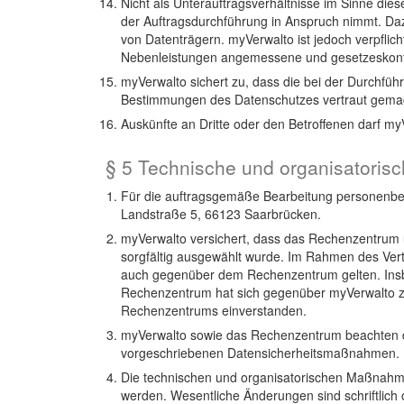
Nicht als Unterauftragsverhältnisse im Sinne dies
der Auftragsdurchführung in Anspruch nimmt. D
von Datenträgern. myVerwalto ist jedoch verpfli
Nebenleistungen angemessene und gesetzeskonfor
myVerwalto sichert zu, dass die bei der Durchfüh
Bestimmungen des Datenschutzes vertraut gemacht
Auskünfte an Dritte oder den Betroffenen darf my
§ 5 Technische und organisatori
Für die auftragsgemäße Bearbeitung personenbe
Landstraße 5, 66123 Saarbrücken.
myVerwalto versichert, dass das Rechenzentrum 
sorgfältig ausgewählt wurde. Im Rahmen des Vertr
auch gegenüber dem Rechenzentrum gelten. Insbes
Rechenzentrum hat sich gegenüber myVerwalto z
Rechenzentrums einverstanden.
myVerwalto sowie das Rechenzentrum beachten di
vorgeschriebenen Datensicherheitsmaßnahmen.
Die technischen und organisatorischen Maßnahme
werden. Wesentliche Änderungen sind schriftlich 