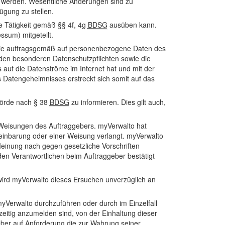
 werden. Wesentliche Änderungen sind zu
ügung zu stellen.
ne Tätigkeit gemäß §§ 4f, 4g
BDSG
ausüben kann.
sum) mitgeteilt.
, die auftragsgemäß auf personenbezogene Daten des
nden besonderen Datenschutzpflichten sowie die
auf die Datenströme im Internet hat und mit der
 Datengeheimnisses erstreckt sich somit auf das
hörde nach § 38
BDSG
zu informieren. Dies gilt auch,
Weisungen des Auftraggebers. myVerwalto hat
reinbarung oder einer Weisung verlangt. myVerwalto
einung nach gegen gesetzliche Vorschriften
den Verantwortlichen beim Auftraggeber bestätigt
 wird myVerwalto dieses Ersuchen unverzüglich an
Verwalto durchzuführen oder durch im Einzelfall
zeitig anzumelden sind, von der Einhaltung dieser
eber auf Anforderung die zur Wahrung seiner