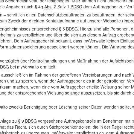
 Sicherheitsniveau der festgelegten Maßnahmen nicht unterschritten
 die Angaben nach § 4g
Abs.
2 Satz 1
BDSG
dem Auftraggeber zur Verf
n – schriftlich einen Datenschutzbeauftragten zu beauftragen, der sei
um Zweck der direkten Kontaktaufnahme auf unserer Webseite (Impres
atengeheimnisses entsprechend § 5
BDSG
. Hierzu sind alle Personen
heimnis zu verpflichten und über die sich aus diesem Auftrag ergebe
hren. Dem Auftraggeber ist bekannt, dass myVerwalto keinen Einfluss 
 Vorratsdatenspeicherung gespeichert werden können. Die Wahrung des
 unverzüglich über Kontrollhandlungen und Maßnahmen der Aufsichtsbe
BDSG
bei myVerwalto ermittelt.
 ausschließlich im Rahmen der getroffenen Vereinbarungen und nach 
en und zu sperren, wenn der Auftraggeber dies in der getroffenen Ve
erksam machen, wenn eine vom Auftraggeber erteilte Weisung seiner M
hrung der entsprechenden Weisung solange auszusetzen, bis sie durch 
rwalto zwecks Berichtigung oder Löschung seiner Daten wenden sollte,
Anlage zu § 9
BDSG
vorgesehene Auftragskontrolle im Benehmen mit my
at das Recht, sich durch Stichprobenkontrollen, die in der Regel recht
tsbetrieb zu überzeugen. myVerwalto verpflichtet sich, dem Auftragg