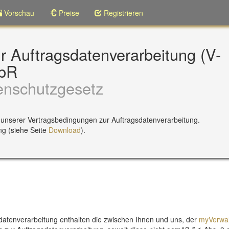
Vorschau
Preise
Registrieren
r Auftragsdatenverarbeitung (V-
GbR
nschutzgesetz
g unserer Vertragsbedingungen zur Auftragsdatenverarbeitung.
ng (siehe Seite
Download
).
datenverarbeitung enthalten die zwischen Ihnen und uns, der
myVerwal